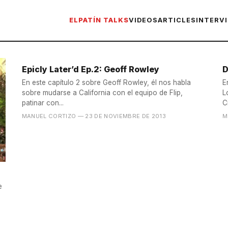
ELPATÍN TALKS
VIDEOS
ARTICLES
INTERV
Epicly Later’d Ep.2: Geoff Rowley
D
En este capítulo 2 sobre Geoff Rowley, él nos habla
E
sobre mudarse a California con el equipo de Flip,
L
patinar con...
C
MANUEL CORTIZO
— 23 DE NOVIEMBRE DE 2013
M
e