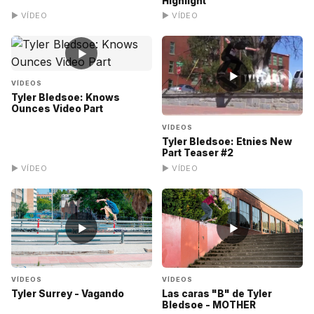
Highlight"
▶ VÍDEO
▶ VÍDEO
▶
▶
VÍDEOS
Tyler Bledsoe: Knows
Ounces Video Part
VÍDEOS
Tyler Bledsoe: Etnies New
Part Teaser #2
▶ VÍDEO
▶ VÍDEO
▶
▶
VÍDEOS
VÍDEOS
Tyler Surrey - Vagando
Las caras "B" de Tyler
Bledsoe - MOTHER