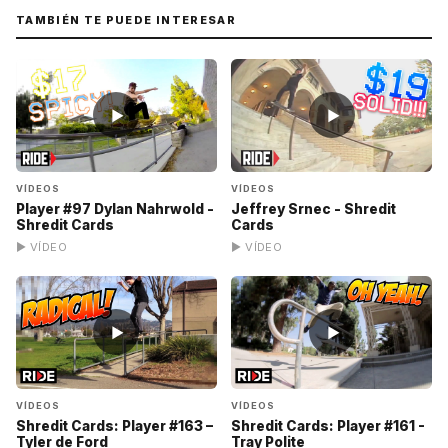
TAMBIÉN TE PUEDE INTERESAR
▶
▶
VÍDEOS
VÍDEOS
Player #97 Dylan Nahrwold -
Jeffrey Srnec - Shredit
Shredit Cards
Cards
▶ VÍDEO
▶ VÍDEO
▶
▶
VÍDEOS
VÍDEOS
Shredit Cards: Player #163 –
Shredit Cards: Player #161 -
Tyler de Ford
Tray Polite