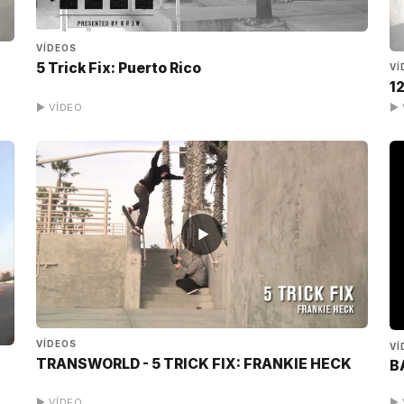
VÍDEOS
5 Trick Fix: Puerto Rico
VÍ
1
▶ VÍDEO
▶ 
▶
VÍDEOS
VÍ
TRANSWORLD - 5 TRICK FIX: FRANKIE HECK
B
▶ VÍDEO
▶ 