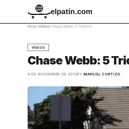
elpatín.com
Inicio
›
Vídeos
›
Chase Webb: 5 Trick Fix
VÍDEOS
Chase Webb: 5 Tri
4 DE NOVIEMBRE DE 2013
BY
MANUEL CORTIZO