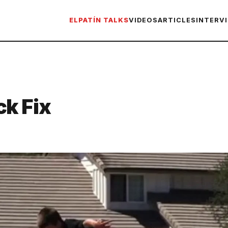
ELPATÍN TALKS
VIDEOS
ARTICLES
INTERV
ck Fix