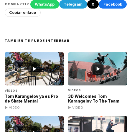
WhatsApp
Telegram
X
Facebook
COMPARTIR
Copiar enlace
TAMBIÉN TE PUEDE INTERESAR
▶
▶
VÍDEOS
VÍDEOS
3D Welcomes Tom
Tom Karangelov ya es Pro
Karangelov To The Team
de Skate Mental
▶ VÍDEO
▶ VÍDEO