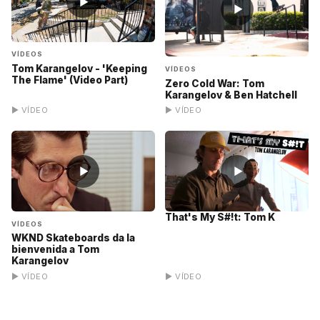
▶
▶
VÍDEOS
Tom Karangelov - 'Keeping
VÍDEOS
The Flame' (Video Part)
Zero Cold War: Tom
Karangelov & Ben Hatchell
▶ VÍDEO
▶ VÍDEO
▶
▶
That's My S#!t: Tom K
VÍDEOS
WKND Skateboards da la
bienvenida a Tom
Karangelov
▶ VÍDEO
▶ VÍDEO