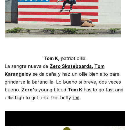
Tom K
, patriot ollie.
La sangre nueva de
Zero Skateboards
,
Tom
Karangelov
se da caña y haz un ollie bien alto para
grindarse la barandilla. Lo bueno si breve, dos veces
bueno.
Zero
's
young blood
Tom K
has to go fast and
ollie high to get onto this hefty
rail
.