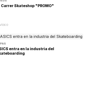
DEOS
l Carrer Skateshop "PROMO"
VÍDEO
APAS
ICS entra en la industria del
kateboarding