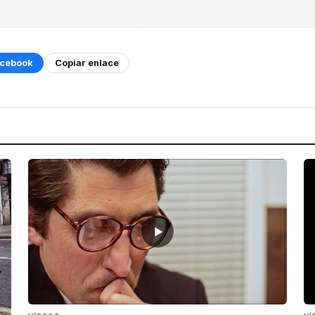
cebook
Copiar enlace
▶