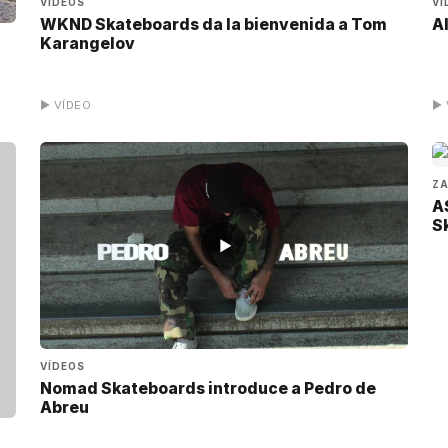
VÍDEOS
VÍ
WKND Skateboards da la bienvenida a Tom
A
Karangelov
▶ VÍDEO
▶ 
Z
AS
S
▶
VÍDEOS
Nomad Skateboards introduce a Pedro de
Abreu