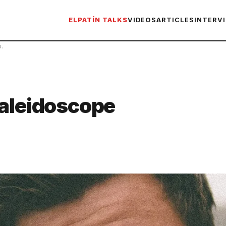
ELPATÍN TALKS
VIDEOS
ARTICLES
INTERV
.
Kaleidoscope