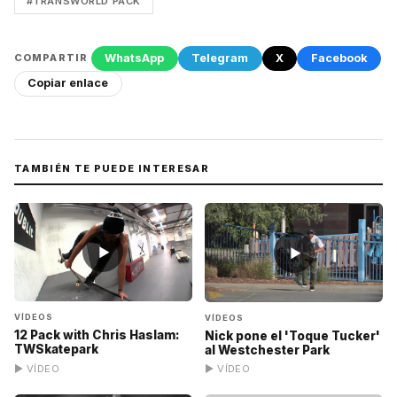
#TRANSWORLD PACK
WhatsApp
Telegram
X
Facebook
COMPARTIR
Copiar enlace
TAMBIÉN TE PUEDE INTERESAR
▶
▶
VÍDEOS
VÍDEOS
12 Pack with Chris Haslam:
Nick pone el 'Toque Tucker'
TWSkatepark
al Westchester Park
▶ VÍDEO
▶ VÍDEO