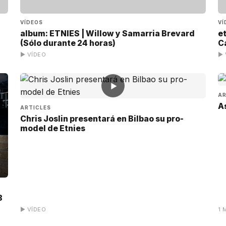
VÍDEOS
VÍ
album: ETNIES | Willow y Samarria Brevard
et
(Sólo durante 24 horas)
C
▶ VÍDEO
▶ 
▶
AR
As
ARTICLES
Chris Joslin presentará en Bilbao su pro-
model de Etnies
8
▶ VÍDEO
1 