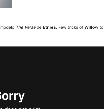
l modelo
The Verse
de
Etnies
.
Few tricks of
Willo
w to