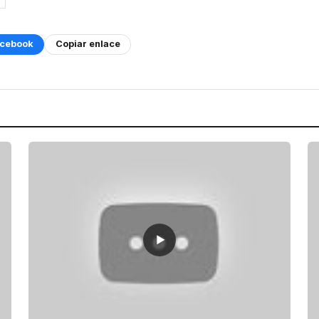
cebook
Copiar enlace
▶