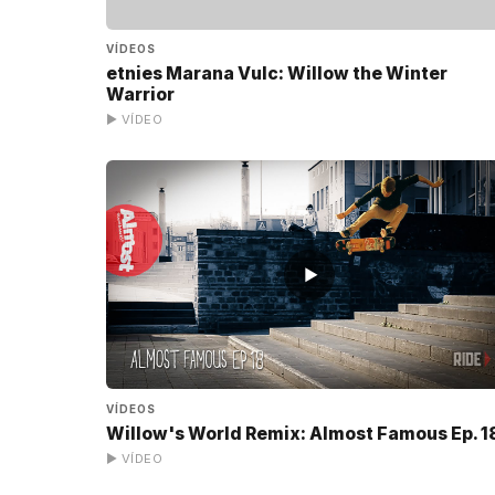
VÍDEOS
etnies Marana Vulc: Willow the Winter
Warrior
▶ VÍDEO
▶
VÍDEOS
Willow's World Remix: Almost Famous Ep. 1
▶ VÍDEO