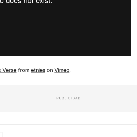
s Verse
from
etnies
on
Vimeo
.
PUBLICIDAD