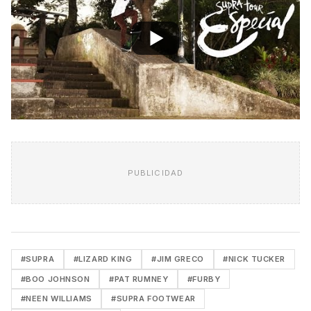
PUBLICIDAD
#SUPRA
#LIZARD KING
#JIM GRECO
#NICK TUCKER
#BOO JOHNSON
#PAT RUMNEY
#FURBY
#NEEN WILLIAMS
#SUPRA FOOTWEAR