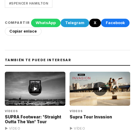
#SPENCER HAMILTON
WhatsApp
Telegram
X
Facebook
COMPARTIR
Copiar enlace
TAMBIÉN TE PUEDE INTERESAR
▶
▶
VÍDEOS
VÍDEOS
SUPRA Footwear: 'Straight
Supra Tour Invasion
Outta The Van' Tour
▶ VÍDEO
▶ VÍDEO