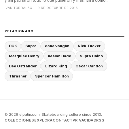
y allí patinaron todo lo que pudieron y más. Mira cómo...
IVÁN TORRALBO
— 9 DE OCTUBRE DE 2015
RELACIONADO
DGK
Supra
dane vaughn
Nick Tucker
Marquise Henry
Keelan Dadd
Supra Chino
Dee Ostrander
Lizard King
Oscar Candon
Thrasher
Spencer Hamilton
© 2026 elpatin.com. Skateboarding culture since 2013.
COLECCIONES
EXPLORA
CONTACT
PRIVACIDAD
RSS