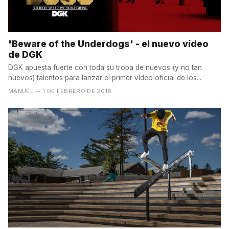
'Beware of the Underdogs' - el nuevo vídeo
de DGK
DGK apuesta fuerte con toda su tropa de nuevos (y no tan
nuevos) talentos para lanzar el primer vídeo oficial de los...
MANUEL
— 1 DE FEBRERO DE 2018