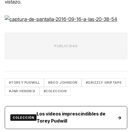
vistazo.
PUBLICIDAD
#TOREY PUDWILL
#BOO JOHNSON
#GRIZZLY GRIPTAPE
#JIMI HENDRIX
#COLECCION
Los vídeos imprescindibles de
→
COLECCIÓN
Torey Pudwill