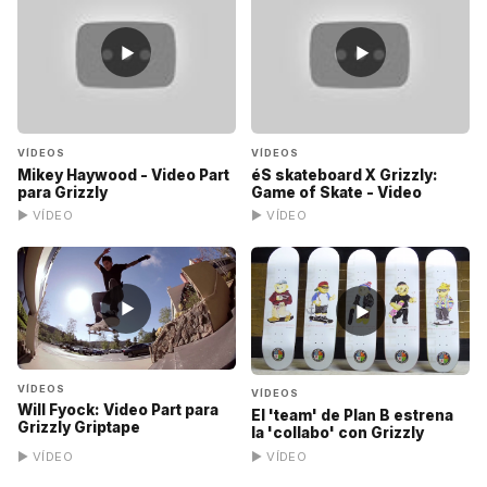
▶
▶
VÍDEOS
VÍDEOS
Mikey Haywood - Video Part
éS skateboard X Grizzly:
para Grizzly
Game of Skate - Video
▶ VÍDEO
▶ VÍDEO
▶
▶
VÍDEOS
VÍDEOS
Will Fyock: Video Part para
El 'team' de Plan B estrena
Grizzly Griptape
la 'collabo' con Grizzly
▶ VÍDEO
▶ VÍDEO