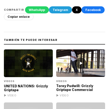
WhatsApp
Telegram
X
Facebook
COMPARTIR
Copiar enlace
TAMBIÉN TE PUEDE INTERESAR
▶
▶
VÍDEOS
VÍDEOS
Torey Pudwill: Grizzly
UNITED NATIONS: Grizzly
Griptape Commercial
Griptape
▶ VÍDEO
▶ VÍDEO