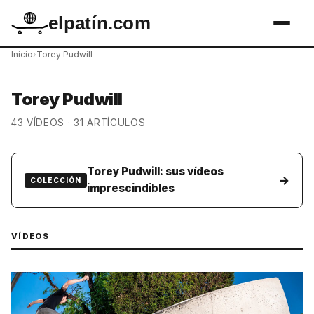
elpatín.com
Inicio
›
Torey Pudwill
Torey Pudwill
43 VÍDEOS · 31 ARTÍCULOS
Torey Pudwill: sus vídeos
→
COLECCIÓN
imprescindibles
VÍDEOS