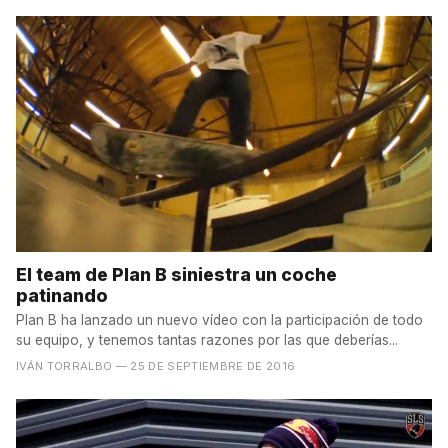
El team de Plan B siniestra un coche
patinando
Plan B ha lanzado un nuevo vídeo con la participación de todo
su equipo, y tenemos tantas razones por las que deberías...
IVÁN TORRALBO
— 25 DE SEPTIEMBRE DE 2016