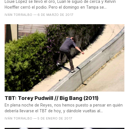
Louie Lopez se llevó el oro, Luan le siguió de cerca y Kelvin
Hoeffler cerró el podio. Pero el domingo en Tampa se...
IVÁN TORRALBO
— 6 DE MARZO DE 2017
TBT: Torey Pudwill // Big Bang (2011)
En plena noche de Reyes, nos hemos puesto a pensar en quién
debería llevarse el TBT de hoy, y dándole vueltas al...
IVÁN TORRALBO
— 5 DE ENERO DE 2017