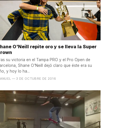
hane O'Neill repite oro y se lleva la Super
rown
ras su victoria en el Tampa PRO y el Pro Open de
arcelona, Shane O'Neill dejó claro que éste era su
ño, y hoy lo ha...
ANUEL
— 3 DE OCTUBRE DE 2016