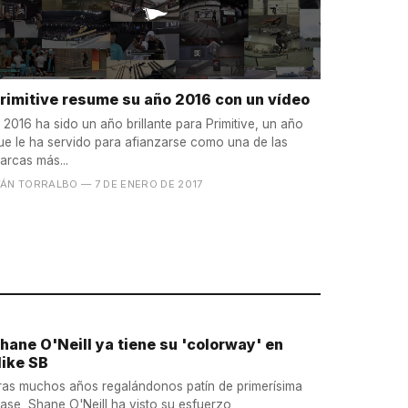
rimitive resume su año 2016 con un vídeo
l 2016 ha sido un año brillante para Primitive, un año
ue le ha servido para afianzarse como una de las
arcas más...
VÁN TORRALBO
— 7 DE ENERO DE 2017
hane O'Neill ya tiene su 'colorway' en
ike SB
ras muchos años regalándonos patín de primerísima
lase, Shane O'Neill ha visto su esfuerzo