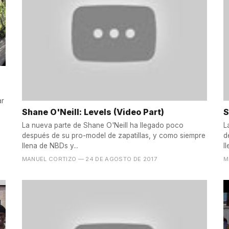
ar
Shane O'Neill: Levels (Video Part)
S
La nueva parte de Shane O'Neill ha llegado poco
L
después de su pro-model de zapatillas, y como siempre
d
llena de NBDs y...
l
MANUEL CORTIZO
— 24 DE AGOSTO DE 2017
M