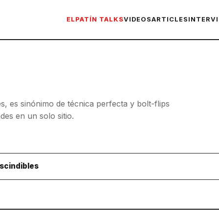
ELPATÍN TALKS
VIDEOS
ARTICLES
INTERV
es, es sinónimo de técnica perfecta y bolt-flips
es en un solo sitio.
scindibles