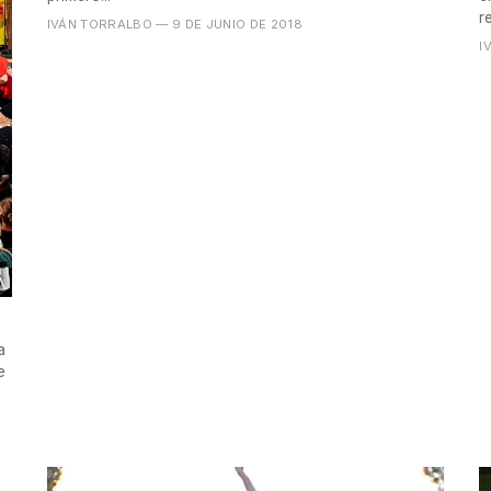
r
IVÁN TORRALBO
— 9 DE JUNIO DE 2018
I
a
e