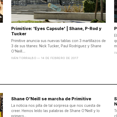
Primitive: 'Eyes Capsule' | Shane, P-Rod y
P
Tucker
E
Primitive anuncia sus nuevas tablas con 3 martillazos de
q
3 de sus titanes: Nick Tucker, Paul Rodriguez y Shane
m
O'Neill....
I
IVÁN TORRALBO
— 14 DE FEBRERO DE 2017
Shane O'Neill se marcha de Primitive
S
N
La noticia nos pilla de tal sorpresa que nos cuesta de
creer. Hemos leído las palabras de Shane O'Neill y lo
T
primero...
c