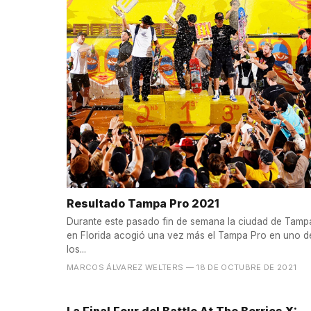
Resultado Tampa Pro 2021
Durante este pasado fin de semana la ciudad de Tamp
en Florida acogió una vez más el Tampa Pro en uno d
los...
MARCOS ÁLVAREZ WELTERS
— 18 DE OCTUBRE DE 2021
La Final Four del Battle At The Berrics X: