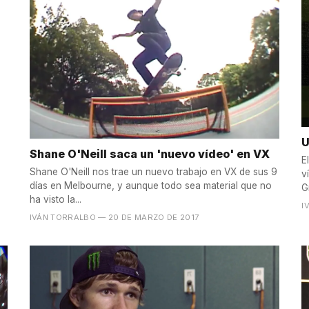
U
Shane O'Neill saca un 'nuevo vídeo' en VX
E
Shane O'Neill nos trae un nuevo trabajo en VX de sus 9
v
días en Melbourne, y aunque todo sea material que no
G
ha visto la...
I
IVÁN TORRALBO
— 20 DE MARZO DE 2017