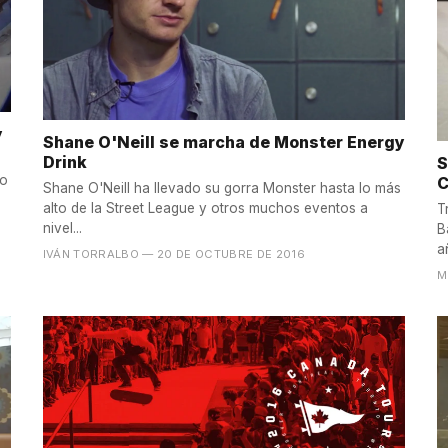
y
Shane O'Neill se marcha de Monster Energy
Drink
S
do
C
Shane O'Neill ha llevado su gorra Monster hasta lo más
alto de la Street League y otros muchos eventos a
T
nivel...
B
a
IVÁN TORRALBO
— 20 DE OCTUBRE DE 2016
M