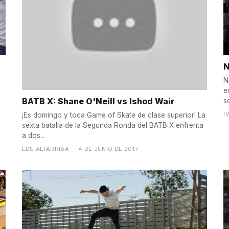
N
N
e
BATB X: Shane O'Neill vs Ishod Wair
s
I
¡Es domingo y toca Game of Skate de clase superior! La
sexta batalla de la Segunda Ronda del BATB X enfrenta
a dos...
EDU ALTARRIBA
— 4 DE JUNIO DE 2017