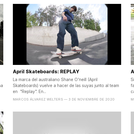
April Skateboards: REPLAY
A
La marca del australiano Shane O'neill (April
S
ha
Skateboards) vuelve a hacer de las suyas junto al team
f
en "Replay". En...
c
MARCOS ÁLVAREZ WELTERS
— 3 DE NOVIEMBRE DE 2020
M