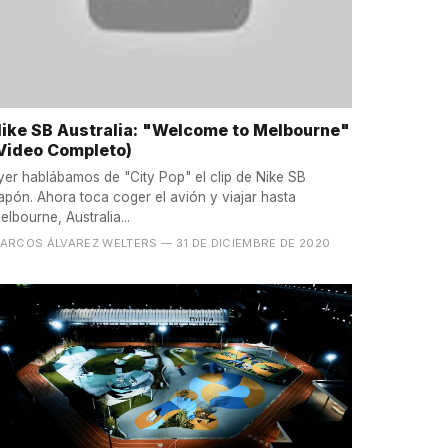
ike SB Australia: "Welcome to Melbourne"
Video Completo)
yer hablábamos de "City Pop" el clip de Nike SB
apón. Ahora toca coger el avión y viajar hasta
elbourne, Australia...
ARCOS ÁLVAREZ WELTERS
— 31 DE DICIEMBRE DE 2020