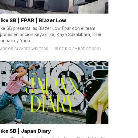
ike SB | FPAR | Blazer Low
ike SB presenta las Blazer Low Fpar con el team
aponés en acción Keyaki Ike, Kaya Sakakibara, Issei
orinaka y Yurin...
ARCOS ÁLVAREZ WELTERS
— 15 DE DICIEMBRE DE 2021
ike SB | Japan Diary