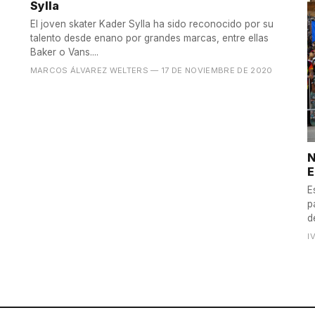
Sylla
El joven skater Kader Sylla ha sido reconocido por su
talento desde enano por grandes marcas, entre ellas
Baker o Vans....
MARCOS ÁLVAREZ WELTERS
— 17 DE NOVIEMBRE DE 2020
N
E
E
p
d
I