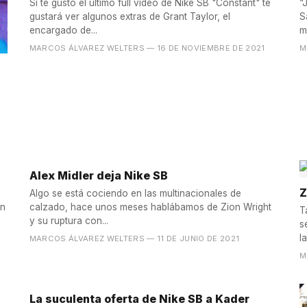
Si te gustó el último full video de Nike SB "Constant" te
“
gustará ver algunos extras de Grant Taylor, el
S
encargado de...
m
MARCOS ÁLVAREZ WELTERS
— 16 DE NOVIEMBRE DE 2021
M
Alex Midler deja Nike SB
Z
Algo se está cociendo en las multinacionales de
ón
calzado, hace unos meses hablábamos de Zion Wright
T
y su ruptura con...
s
la
MARCOS ÁLVAREZ WELTERS
— 11 DE JUNIO DE 2021
M
La suculenta oferta de Nike SB a Kader