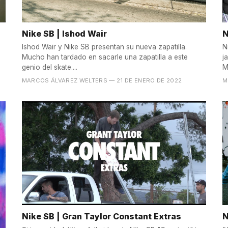
Nike SB | Ishod Wair
N
Ishod Wair y Nike SB presentan su nueva zapatilla.
N
Mucho han tardado en sacarle una zapatilla a este
j
genio del skate....
M
MARCOS ÁLVAREZ WELTERS
— 21 DE ENERO DE 2022
M
Nike SB | Gran Taylor Constant Extras
N