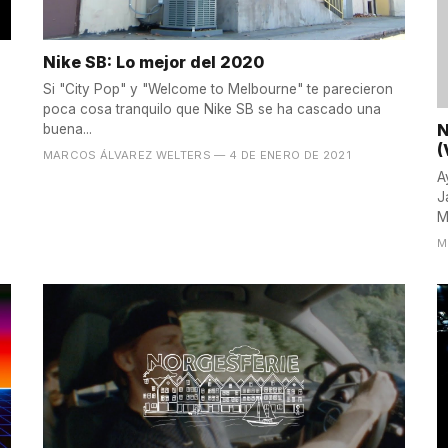
Nike SB: Lo mejor del 2020
Si "City Pop" y "Welcome to Melbourne" te parecieron
poca cosa tranquilo que Nike SB se ha cascado una
N
buena...
(
MARCOS ÁLVAREZ WELTERS
— 4 DE ENERO DE 2021
A
J
M
M