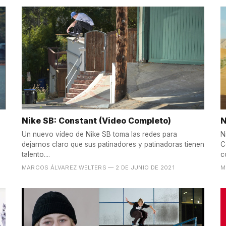
Nike SB: Constant (Video Completo)
N
Un nuevo vídeo de Nike SB toma las redes para
N
dejarnos claro que sus patinadores y patinadoras tienen
C
talento....
c
MARCOS ÁLVAREZ WELTERS
— 2 DE JUNIO DE 2021
M