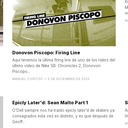
K
M
m
M
Donovon Piscopo: Firing Line
Aquí tenemos la última firing line de uno de los riders del
último vídeo de Nike SB: Chronicles 2, Donovon
Piscopo...
MANUEL CORTIZO
— 5 DE DICIEMBRE DE 2013
Epicly Later'd: Sean Malto Part 1
S
O'Dell siempre nos ha traído epicly later'd de skaters ya
A
consagrados esta vez es distinto, y es que después de
H
Geoff...
M