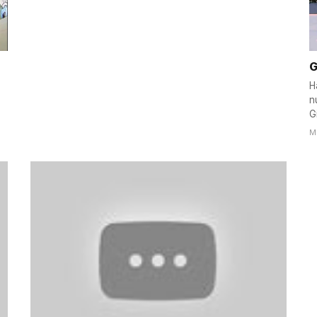
G
H
n
G
M