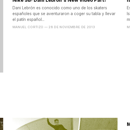
Nike SB: Dani Lebron's New video Part!
I
Dani Lebrón es conocido como uno de los skaters
E
españoles que se aventuraron a coger su tabla y llevar
I
el patín español...
m
MANUEL CORTIZO
— 28 DE NOVIEMBRE DE 2013
M
M