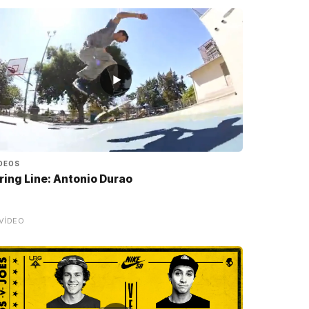
▶
DEOS
ring Line: Antonio Durao
VÍDEO