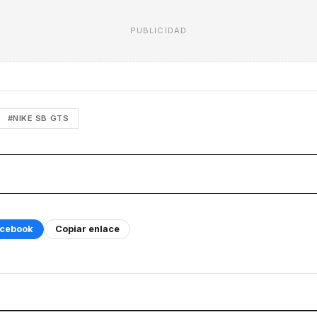
PUBLICIDAD
#NIKE SB GTS
cebook
Copiar enlace