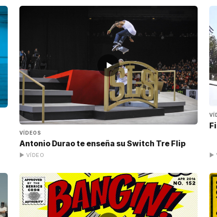
▶
VÍ
Fi
VÍDEOS
Antonio Durao te enseña su Switch Tre Flip
▶ VÍDEO
▶ 