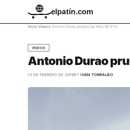
elpatín.com
Inicio
›
Vídeos
›
Antonio Durao prueba las Nike SB GTS
VÍDEOS
Antonio Durao pru
13 DE FEBRERO DE 2016
BY
IVÁN TORRALBO