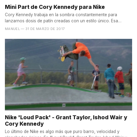
Mini Part de Cory Kennedy para Nike
Cory Kennedy trabaja en la sombra constantemente para
lanzarnos dosis de patín creadas con un estilo único. Esa
magia...
MANUEL
— 31 DE MARZO DE 2017
Nike 'Loud Pack' - Grant Taylor, Ishod Wair y
Cory Kennedy
Lo último de Nike es algo más que puro barro, velocidad y