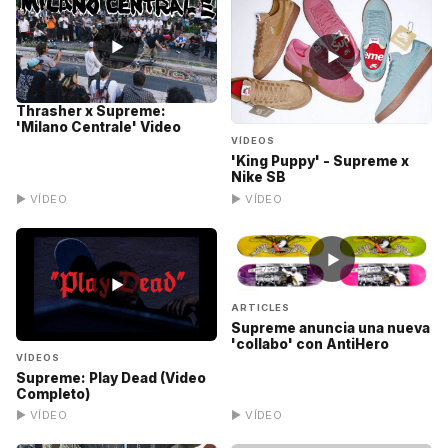
▶
▶
Thrasher x Supreme:
'Milano Centrale' Video
VÍDEOS
'King Puppy' - Supreme x
Nike SB
▶ VÍDEO
▶ VÍDEO
▶
▶
ARTICLES
Supreme anuncia una nueva
'collabo' con AntiHero
VÍDEOS
Supreme: Play Dead (Video
Completo)
▶ VÍDEO
▶ VÍDEO