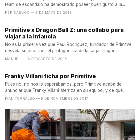
team de escándalo ha demostrado poseer buen gusto a la...
PEP SABUGO
— 8 DE MAYO DE 2018
Primitive x Dragon Ball Z: una collabo para
viajar a la infancia
No es la primera vez que Paul Rodriguez, fundador de Primitve,
desvela su amor por el protagonista de la saga Dragon...
MANUEL
— 16 DE MARZO DE 2018
Franky Villani ficha por Primitive
Pues no, no nos lo esperábamos, pero Primitive acaba de
anunciar que Franky Villani aterriza en su equipo, y de qué...
IVÁN TORRALBO
— 9 DE NOVIEMBRE DE 2017