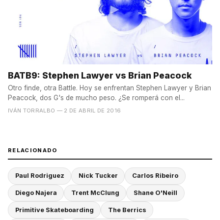
BATB9: Stephen Lawyer vs Brian Peacock
Otro finde, otra Battle. Hoy se enfrentan Stephen Lawyer y Brian
Peacock, dos G's de mucho peso. ¿Se romperá con el...
IVÁN TORRALBO
— 2 DE ABRIL DE 2016
RELACIONADO
Paul Rodriguez
Nick Tucker
Carlos Ribeiro
Diego Najera
Trent McClung
Shane O'Neill
Primitive Skateboarding
The Berrics