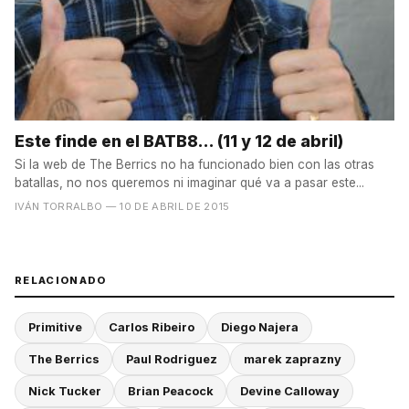
Este finde en el BATB8... (11 y 12 de abril)
Si la web de The Berrics no ha funcionado bien con las otras
batallas, no nos queremos ni imaginar qué va a pasar este...
IVÁN TORRALBO
— 10 DE ABRIL DE 2015
RELACIONADO
Primitive
Carlos Ribeiro
Diego Najera
The Berrics
Paul Rodriguez
marek zaprazny
Nick Tucker
Brian Peacock
Devine Calloway