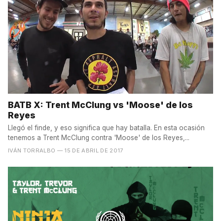
BATB X: Trent McClung vs 'Moose' de los
Reyes
Llegó el finde, y eso significa que hay batalla. En esta ocasión
tenemos a Trent McClung contra 'Moose' de los Reyes,...
IVÁN TORRALBO
— 15 DE ABRIL DE 2017