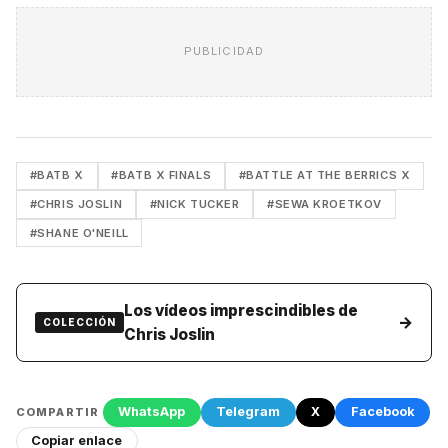
PUBLICIDAD
#BATB X
#BATB X FINALS
#BATTLE AT THE BERRICS X
#CHRIS JOSLIN
#NICK TUCKER
#SEWA KROETKOV
#SHANE O'NEILL
Los vídeos imprescindibles de
→
COLECCIÓN
Chris Joslin
WhatsApp
Telegram
X
Facebook
COMPARTIR
Copiar enlace