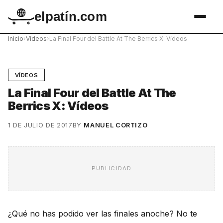
elpatín.com
Inicio
›
Vídeos
›
La Final Four del Battle At The Berrics X: Vídeos
VÍDEOS
La Final Four del Battle At The
Berrics X: Vídeos
1 DE JULIO DE 2017
BY
MANUEL CORTIZO
PUBLICIDAD
¿Qué no has podido ver las finales anoche? No te