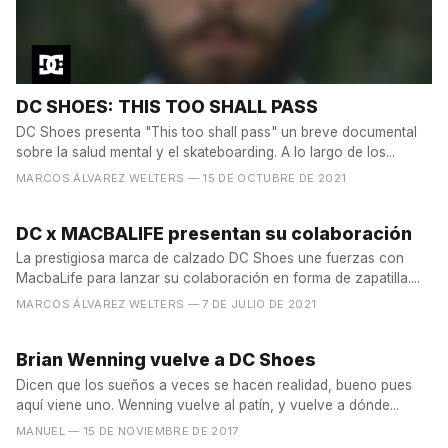
DC SHOES: THIS TOO SHALL PASS
DC Shoes presenta "This too shall pass" un breve documental
sobre la salud mental y el skateboarding. A lo largo de los...
MARCOS ÁLVAREZ WELTERS
— 15 DE OCTUBRE DE 2021
DC x MACBALIFE presentan su colaboración
La prestigiosa marca de calzado DC Shoes une fuerzas con
MacbaLife para lanzar su colaboración en forma de zapatilla....
MARCOS ÁLVAREZ WELTERS
— 7 DE JULIO DE 2021
Brian Wenning vuelve a DC Shoes
Dicen que los sueños a veces se hacen realidad, bueno pues
aquí viene uno. Wenning vuelve al patín, y vuelve a dónde...
MANUEL
— 15 DE NOVIEMBRE DE 2017