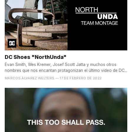
DC Shoes "NorthUnda"
Evan Smith, Wes Kremer, Josef Scott Jatta y muchos otros
nombres que nos encantan protagonizan el último video de DC...
MARCOS ÁLVAREZ WELTERS
— 17 DE FEBRERO DE 2022