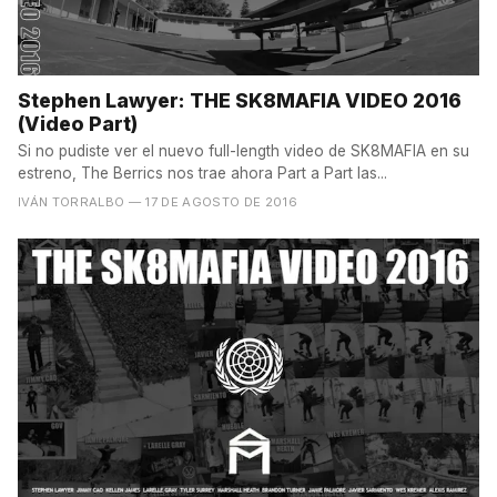
Stephen Lawyer: THE SK8MAFIA VIDEO 2016
(Video Part)
Si no pudiste ver el nuevo full-length video de SK8MAFIA en su
estreno, The Berrics nos trae ahora Part a Part las...
IVÁN TORRALBO
— 17 DE AGOSTO DE 2016