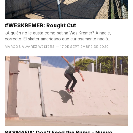
#WESKREMER: Rought Cut
¿A quién no le gusta como patina Wes Kremer? A nadie,
correcto. El skater americano que curiosamente nació
en Tokyo...
MARCOS ÁLVAREZ WELTERS
— 17 DE SEPTIEMBRE DE 2020
SK8MAFIA: Don't Feed the Bums - Nuevo