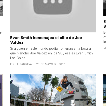
E
S
de
E
Evan Smith homenajea el ollie de Joe
o
Valdez
l
M
Si alguien en este mundo podía homenajear la locura
que planchó Joe Valdez en los 90', ese es Evan Smith.
Los China...
EDU ALTARRIBA
— 25 DE MAYO DE 2017