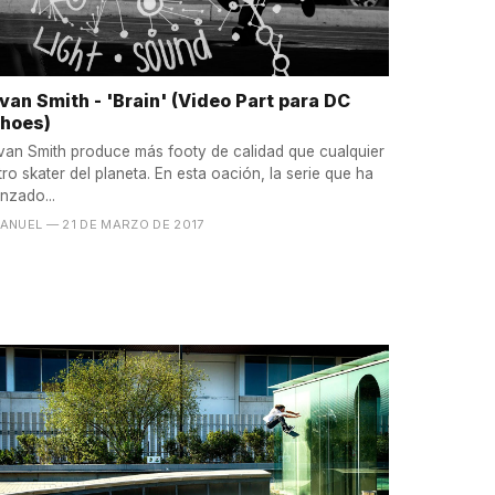
van Smith - 'Brain' (Video Part para DC
hoes)
van Smith produce más footy de calidad que cualquier
tro skater del planeta. En esta oación, la serie que ha
anzado...
ANUEL
— 21 DE MARZO DE 2017