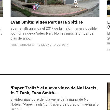
Evan Smith: Video Part para Spitfire
E
(
s
Evan Smith arranca el 2017 de la mejor manera posible:
 y
¡con una nueva Video Part! No llevamos ni un par de
E
días de año,...
2
m
IVÁN TORRALBO
— 2 DE ENERO DE 2017
I
'Paper Trails': el nuevo vídeo de No Hotels,
ft. T Funk, Evan Smith...
El vídeo más core del día viene de la mano de No
Hotels, "Paper Trails", un trabajo de duración media a lo
largo y...