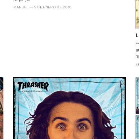
MANUEL
— 5 DE ENERO DE 2018
L
E
a
h
E