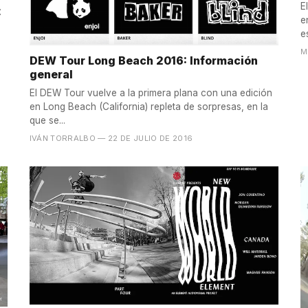
E
t
e
e
M
DEW Tour Long Beach 2016: Información
general
El DEW Tour vuelve a la primera plana con una edición
en Long Beach (California) repleta de sorpresas, en la
que se...
IVÁN TORRALBO
— 22 DE JULIO DE 2016