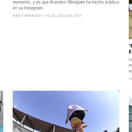
momento, y es que Brandon Westgate ha hecho público
en su Instagram...
IVÁN TORRALBO
— 12 DE JULIO DE 2017
'
E
L
n
e
I