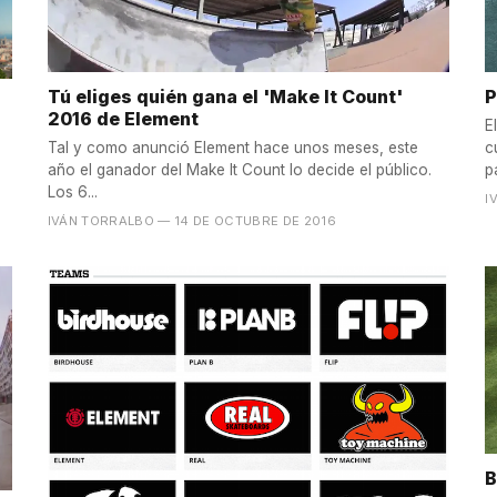
Tú eliges quién gana el 'Make It Count'
P
2016 de Element
E
Tal y como anunció Element hace unos meses, este
c
año el ganador del Make It Count lo decide el público.
p
Los 6...
I
IVÁN TORRALBO
— 14 DE OCTUBRE DE 2016
B