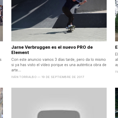
Jarne Verbruggen es el nuevo PRO de
E
Element
E
s
Con este anuncio vamos 3 días tarde, pero da lo mismo
a
si ya has visto el vídeo porque es una auténtica obra de
a
arte....
I
IVÁN TORRALBO
— 19 DE SEPTIEMBRE DE 2017