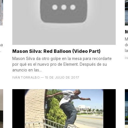
M
M
ha
d
Mason Silva: Red Balloon (Video Part)
.
l
I
Mason Silva da otro golpe en la mesa para recordarte
por qué es el nuevo pro de Element. Después de su
anuncio en las...
IVÁN TORRALBO
— 15 DE JULIO DE 2017