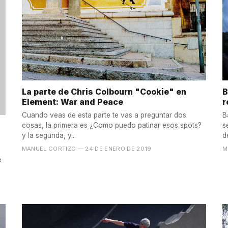
La parte de Chris Colbourn "Cookie" en
B
Element: War and Peace
r
Cuando veas de esta parte te vas a preguntar dos
B
cosas, la primera es ¿Como puedo patinar esos spots?
s
y la segunda, y...
d
MANUEL CORTIZO
— 24 DE ENERO DE 2019
M
e