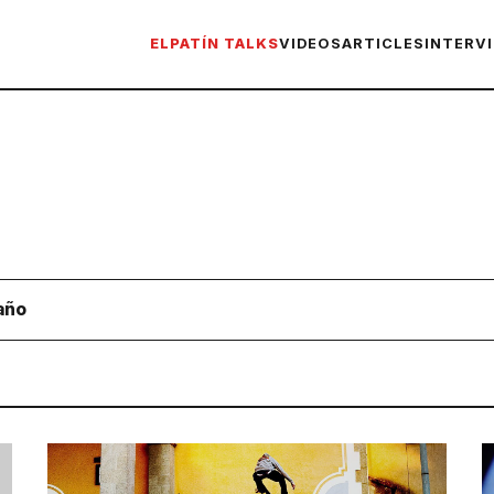
ELPATÍN TALKS
VIDEOS
ARTICLES
INTERV
año