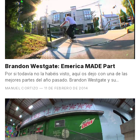
Brandon Westgate: Emerica MADE Part
Por si todavía no la habéis visto, aquí os dejo con una de las
mejores partes del año pasado. Brandon Westgate y su...
MANUEL CORTIZO
— 11 DE FEBRERO DE 2014