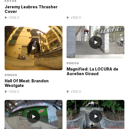
FOTOS
Jeremy Leabres Thrasher
Cover
▶ VÍDEO
▶ VÍDEO
▶
▶
VÍDEOS
Magnified: La LOCURA de
Aurelien Giraud
VÍDEOS
Hall Of Meat: Brandon
Westgate
▶ VÍDEO
▶ VÍDEO
▶
▶