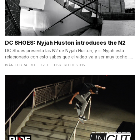
DC SHOES: Nyjah Huston introduces the N2
DC Shoes presenta las N2 de Nyjah Huston, y si Nyjah está
relacionado con esto sabes que el vídeo va a ser muy tocho......
IVÁN TORRALBO
— 12 DE FEBRERO DE 2015