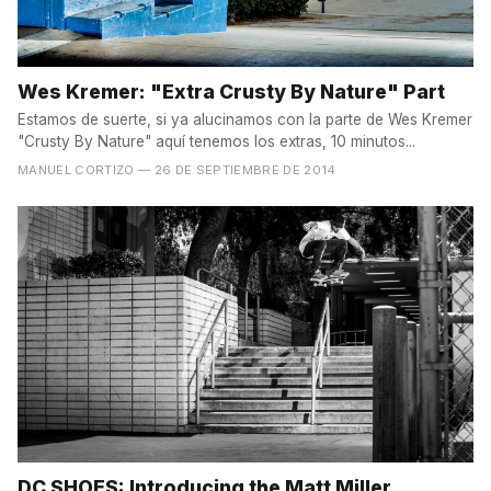
Wes Kremer: "Extra Crusty By Nature" Part
Estamos de suerte, si ya alucinamos con la parte de Wes Kremer
"Crusty By Nature" aquí tenemos los extras, 10 minutos...
MANUEL CORTIZO
— 26 DE SEPTIEMBRE DE 2014
DC SHOES: Introducing the Matt Miller