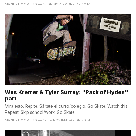
MANUEL CORTIZO
— 15 DE NOVIEMBRE DE 2014
Wes Kremer & Tyler Surrey: "Pack of Hydes"
part
Mira esto. Repite. Sáltate el curro/colegio. Go Skate. Watch this.
Repeat. Skip school/work. Go Skate.
MANUEL CORTIZO
— 17 DE NOVIEMBRE DE 2014