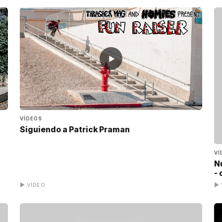
▶
VÍDEOS
Siguiendo a Patrick Praman
VÍ
N
-
▶ VÍDEO
▶ 