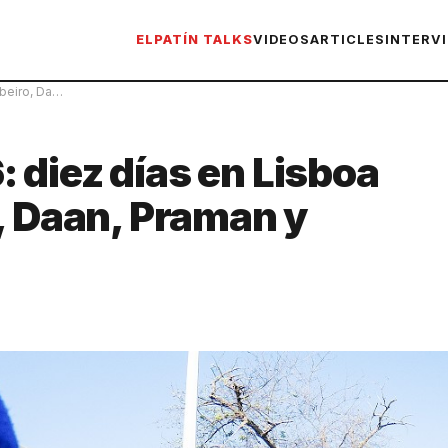
ELPATÍN TALKS
VIDEOS
ARTICLES
INTERV
ibeiro, Da…
 diez días en Lisboa
, Daan, Praman y