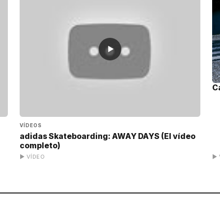
▶
C
VÍDEOS
adidas Skateboarding: AWAY DAYS (El vídeo
completo)
▶ VÍDEO
▶ 