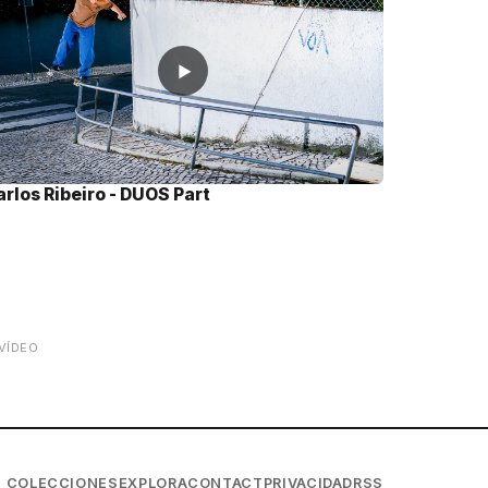
▶
arlos Ribeiro - DUOS Part
VÍDEO
COLECCIONES
EXPLORA
CONTACT
PRIVACIDAD
RSS