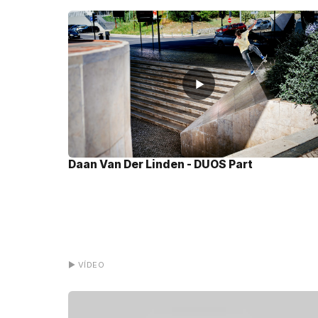
▶
Daan Van Der Linden - DUOS Part
▶ VÍDEO