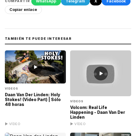
WhatsApp
Telegram
X
Facebook
COMPARTIR
Copiar enlace
TAMBIÉN TE PUEDE INTERESAR
▶
▶
VÍDEOS
Daan Van Der Linden: Holy
Stokes! (Video Part) | Sólo
VÍDEOS
48 horas
Volcom: Real Life
Happening - Daan Van Der
Linden
▶ VÍDEO
▶ VÍDEO