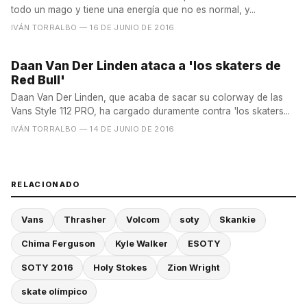
todo un mago y tiene una energía que no es normal, y...
IVÁN TORRALBO
— 16 DE JUNIO DE 2016
Daan Van Der Linden ataca a 'los skaters de
Red Bull'
Daan Van Der Linden, que acaba de sacar su colorway de las
Vans Style 112 PRO, ha cargado duramente contra 'los skaters...
IVÁN TORRALBO
— 14 DE JUNIO DE 2016
RELACIONADO
Vans
Thrasher
Volcom
soty
Skankie
Chima Ferguson
Kyle Walker
ESOTY
SOTY 2016
Holy Stokes
Zion Wright
skate olímpico