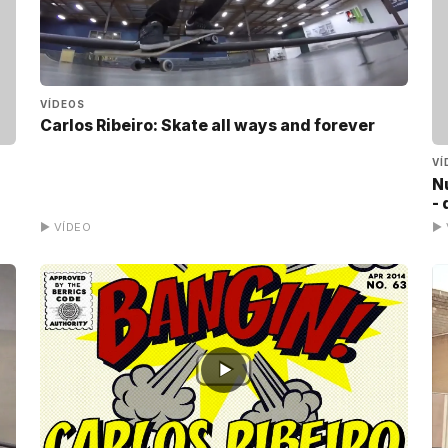
VÍDEOS
Carlos Ribeiro: Skate all ways and forever
VÍ
N
-
▶ VÍDEO
▶ 
▶