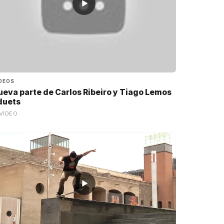
▶
DEOS
ueva parte de Carlos Ribeiro y Tiago Lemos
 duets
VÍDEO
▶