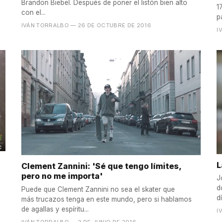
Brandon Biebel. Después de poner el listón bien alto
1
con el...
p
IVÁN TORRALBO
— 26 DE OCTUBRE DE 2016
I
L
Clement Zannini: 'Sé que tengo límites,
pero no me importa'
J
d
Puede que Clement Zannini no sea el skater que
dí
más trucazos tenga en este mundo, pero si hablamos
de agallas y espíritu...
I
IVÁN TORRALBO
— 2 DE JUNIO DE 2016