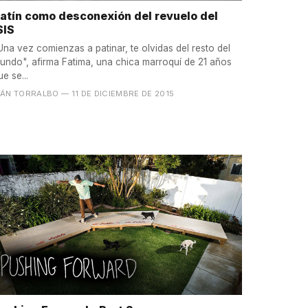
atín como desconexión del revuelo del
SIS
Una vez comienzas a patinar, te olvidas del resto del
undo", afirma Fatima, una chica marroquí de 21 años
ue se...
VÁN TORRALBO
— 11 DE DICIEMBRE DE 2015