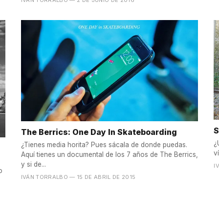
S
The Berrics: One Day In Skateboarding
¿
¿Tienes media horita? Pues sácala de donde puedas.
v
Aquí tienes un documental de los 7 años de The Berrics,
y si de...
I
o
IVÁN TORRALBO
— 15 DE ABRIL DE 2015