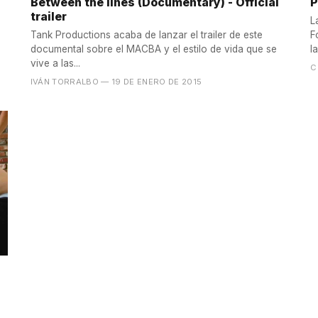
Between the lines (Documentary) - Official
P
trailer
L
Tank Productions acaba de lanzar el trailer de este
F
documental sobre el MACBA y el estilo de vida que se
l
vive a las...
C
IVÁN TORRALBO
— 19 DE ENERO DE 2015