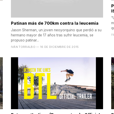
P
I
"
Patinan más de 700km contra la leucemia
m
q
Jason Sherman, un joven neoyorquino que perdió a su
I
hermano mayor de 17 años tras sufrir leucemia, se
propuso patinar...
IVÁN TORRALBO
— 16 DE DICIEMBRE DE 2015