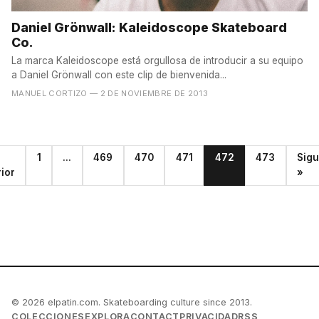
Daniel Grönwall: Kaleidoscope Skateboard
Co.
La marca Kaleidoscope está orgullosa de introducir a su equipo
a Daniel Grönwall con este clip de bienvenida...
MANUEL CORTIZO
— 2 DE NOVIEMBRE DE 2013
1
...
469
470
471
472
473
Sigu
ior
»
© 2026 elpatin.com. Skateboarding culture since 2013.
COLECCIONES
EXPLORA
CONTACT
PRIVACIDAD
RSS