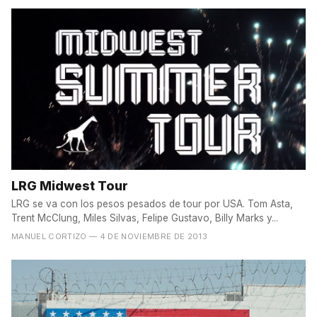
LRG Midwest Tour
LRG se va con los pesos pesados de tour por USA. Tom Asta,
Trent McClung, Miles Silvas, Felipe Gustavo, Billy Marks y...
MANUEL CORTIZO
— 4 DE NOVIEMBRE DE 2013