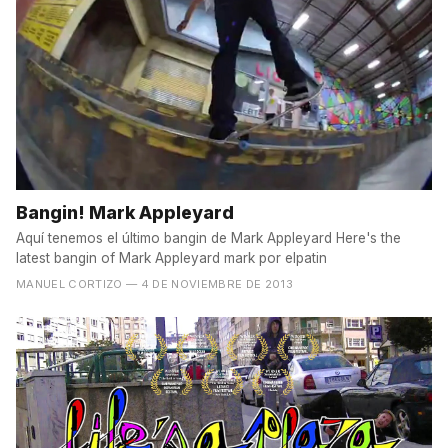
Bangin! Mark Appleyard
Aquí tenemos el último bangin de Mark Appleyard Here's the
latest bangin of Mark Appleyard mark por elpatin
MANUEL CORTIZO
— 4 DE NOVIEMBRE DE 2013