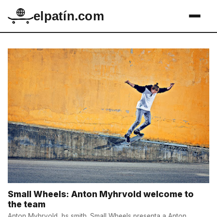
elpatín.com
Small Wheels: Anton Myhrvold welcome to
the team
Anton Myhrvold, bs smith. Small Wheels presenta a Anton