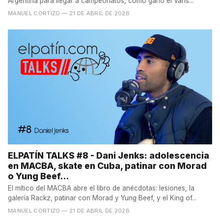
Argentina para llegar a campeonatos, cómo ganó el Vans...
MANUEL CORTIZO
— 21 DE ABRIL DE 2026
ELPATÍN TALKS #8 - Dani Jenks: adolescencia
en MACBA, skate en Cuba, patinar con Morad
o Yung Beef…
El mítico del MACBA abre el libro de anécdotas: lesiones, la
galería Rackz, patinar con Morad y Yung Beef, y el King of...
MANUEL CORTIZO
— 21 DE ABRIL DE 2026