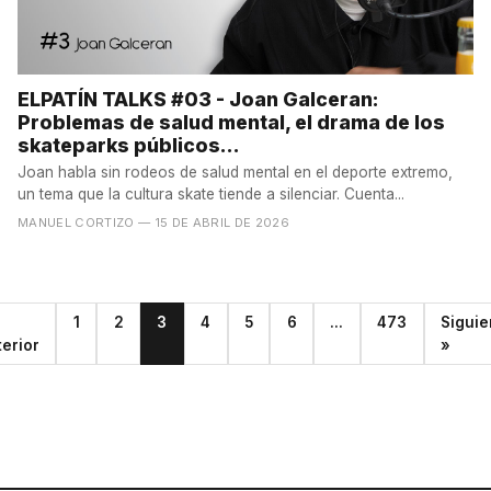
ELPATÍN TALKS #03 - Joan Galceran:
Problemas de salud mental, el drama de los
skateparks públicos...
Joan habla sin rodeos de salud mental en el deporte extremo,
un tema que la cultura skate tiende a silenciar. Cuenta...
MANUEL CORTIZO
— 15 DE ABRIL DE 2026
1
2
3
4
5
6
...
473
Siguie
terior
»