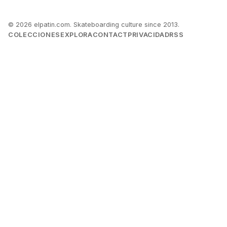
© 2026 elpatin.com. Skateboarding culture since 2013.
COLECCIONES
EXPLORA
CONTACT
PRIVACIDAD
RSS