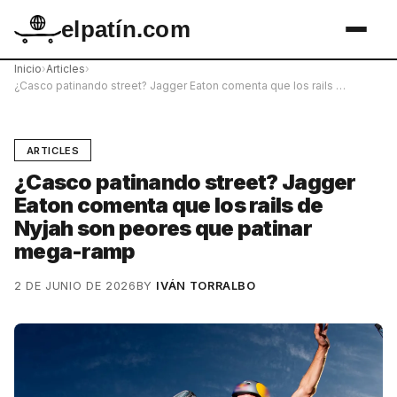
elpatín.com
Inicio
›
Articles
›
¿Casco patinando street? Jagger Eaton comenta que los rails …
ARTICLES
¿Casco patinando street? Jagger
Eaton comenta que los rails de
Nyjah son peores que patinar
mega-ramp
2 DE JUNIO DE 2026
BY
IVÁN TORRALBO