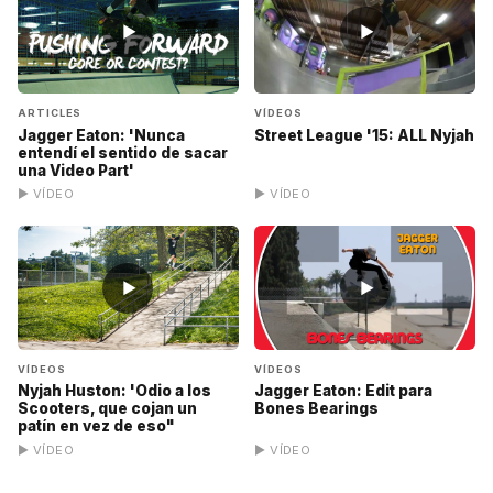
▶
▶
ARTICLES
VÍDEOS
Jagger Eaton: 'Nunca
Street League '15: ALL Nyjah
entendí el sentido de sacar
una Video Part'
▶ VÍDEO
▶ VÍDEO
▶
▶
VÍDEOS
VÍDEOS
Nyjah Huston: 'Odio a los
Jagger Eaton: Edit para
Scooters, que cojan un
Bones Bearings
patín en vez de eso"
▶ VÍDEO
▶ VÍDEO