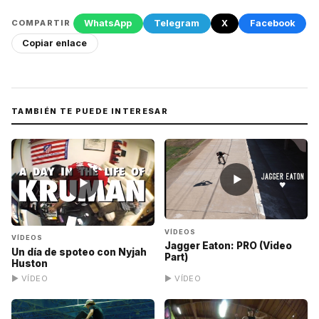
WhatsApp
Telegram
X
Facebook
COMPARTIR
Copiar enlace
TAMBIÉN TE PUEDE INTERESAR
▶
▶
VÍDEOS
VÍDEOS
Jagger Eaton: PRO (Video
Un día de spoteo con Nyjah
Part)
Huston
▶ VÍDEO
▶ VÍDEO