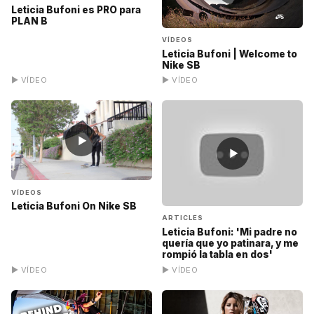
Leticia Bufoni es PRO para
PLAN B
VÍDEOS
Leticia Bufoni | Welcome to
Nike SB
▶ VÍDEO
▶ VÍDEO
▶
▶
VÍDEOS
Leticia Bufoni On Nike SB
ARTICLES
Leticia Bufoni: 'Mi padre no
quería que yo patinara, y me
rompió la tabla en dos'
▶ VÍDEO
▶ VÍDEO