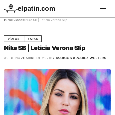
elpatín.com
Inicio
›
Vídeos
›
Nike SB | Leticia Verona Slip
VÍDEOS
ZAPAS
Nike SB | Leticia Verona Slip
30 DE NOVIEMBRE DE 2021
BY
MARCOS ÁLVAREZ WELTERS