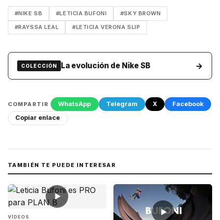
#NIKE SB
#LETICIA BUFONI
#SKY BROWN
#RAYSSA LEAL
#LETICIA VERONA SLIP
→
La evolución de Nike SB
COLECCIÓN
WhatsApp
Telegram
X
Facebook
COMPARTIR
Copiar enlace
TAMBIÉN TE PUEDE INTERESAR
▶
▶
VÍDEOS