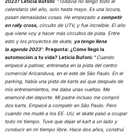
2023?
Leticia Bufoni:
"Todavía no tengo todo el
calendario del año, solo hasta mayo. Es una locura,
pasan demasiadas cosas. He empezado a
competir
en rally cross,
circuito de UTV, y fue increíble. El año
que viene voy a hacer más circuitos de pista. Entre
esto y los proyectos de skate,
ya tengo llena
la
agenda 2023
".
Pregunta: ¿Cómo llegó la
automoción a tu vida?
Leticia Bufoni:
"
Cuando
empecé a patinar, entrenaba en la pista del centro
comercial Aricanduva, en el este de São Paulo. En el
parking, había una pista de karts así que después de
mis entrenamientos, me daba unas vueltas. Me
enamoré del deporte. Mi padre incluso me compró
dos karts. Empecé a competir en São Paulo. Pero
cuando me mudé a los EE. UU, el skate pasó a ocupar
todo mi tiempo. Tuve que dejar el kart a un lado y
conducir en mi tiempo libre. Hace dos años, construí