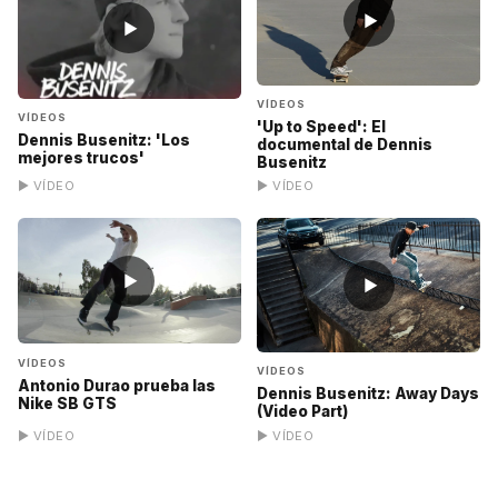
▶
▶
VÍDEOS
VÍDEOS
'Up to Speed': El
Dennis Busenitz: 'Los
documental de Dennis
mejores trucos'
Busenitz
▶ VÍDEO
▶ VÍDEO
▶
▶
VÍDEOS
VÍDEOS
Antonio Durao prueba las
Dennis Busenitz: Away Days
Nike SB GTS
(Video Part)
▶ VÍDEO
▶ VÍDEO