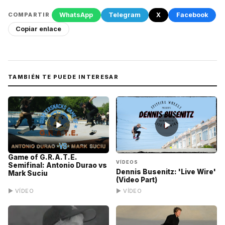
WhatsApp
Telegram
X
Facebook
COMPARTIR
Copiar enlace
TAMBIÉN TE PUEDE INTERESAR
▶
▶
Game of G.R.A.T.E.
VÍDEOS
Semifinal: Antonio Durao vs
Dennis Busenitz: 'Live Wire'
Mark Suciu
(Video Part)
▶ VÍDEO
▶ VÍDEO