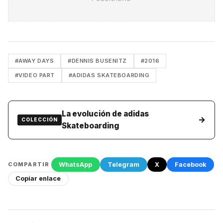
#AWAY DAYS
#DENNIS BUSENITZ
#2016
#VIDEO PART
#ADIDAS SKATEBOARDING
La evolución de adidas
→
COLECCIÓN
Skateboarding
WhatsApp
Telegram
X
Facebook
COMPARTIR
Copiar enlace