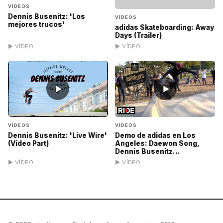
VÍDEOS
Dennis Busenitz: 'Los
VÍDEOS
mejores trucos'
adidas Skateboarding: Away
Days (Trailer)
▶ VÍDEO
▶ VÍDEO
▶
▶
VÍDEOS
VÍDEOS
Dennis Busenitz: 'Live Wire'
Demo de adidas en Los
(Video Part)
Angeles: Daewon Song,
Dennis Busenitz...
▶ VÍDEO
▶ VÍDEO