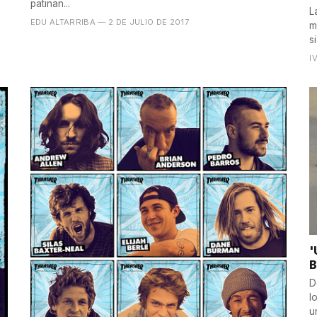
patinan...
L
EDU ALTARRIBA
— 2 DE JULIO DE 2017
m
s
I
'
B
D
l
u