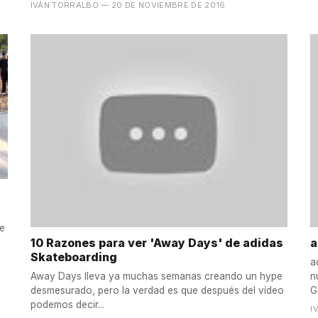
IVÁN TORRALBO
— 20 DE NOVIEMBRE DE 2016
se
10 Razones para ver 'Away Days' de adidas
a
Skateboarding
a
Away Days lleva ya muchas semanas creando un hype
n
desmesurado, pero la verdad es que después del vídeo
G
podemos decir...
I