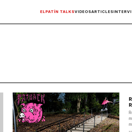
ELPATÍN TALKS
VIDEOS
ARTICLES
INTERV
R
R
R
m
m