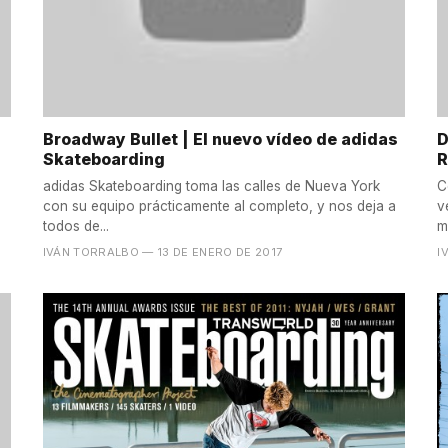
Broadway Bullet | El nuevo vídeo de adidas
D
Skateboarding
R
adidas Skateboarding toma las calles de Nueva York
C
con su equipo prácticamente al completo, y nos deja a
v
todos de...
m
IVÁN TORRALBO
— 13 DE ENERO DE 2017
I