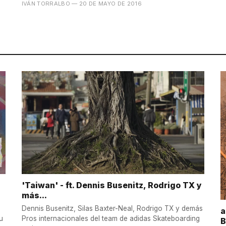
IVÁN TORRALBO
— 20 DE MAYO DE 2016
'Taiwan' - ft. Dennis Busenitz, Rodrigo TX y
más...
Dennis Busenitz, Silas Baxter-Neal, Rodrigo TX y demás
a
u
Pros internacionales del team de adidas Skateboarding
B