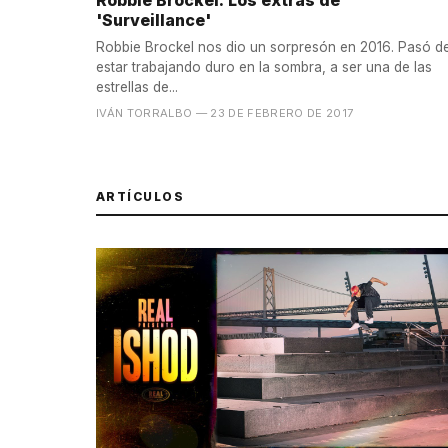
Robbie Brockel: Los extras de
'Surveillance'
Robbie Brockel nos dio un sorpresón en 2016. Pasó d
estar trabajando duro en la sombra, a ser una de las
estrellas de...
IVÁN TORRALBO
— 23 DE FEBRERO DE 2017
ARTÍCULOS