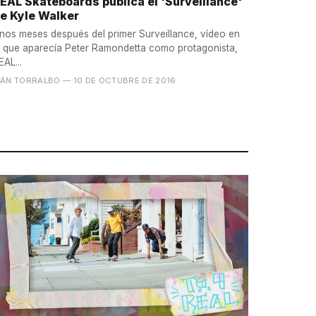
EAL Skateboards publica el 'Surveillance'
e Kyle Walker
nos meses después del primer Surveillance, vídeo en
l que aparecía Peter Ramondetta como protagonista,
EAL...
VÁN TORRALBO
— 10 DE OCTUBRE DE 2016