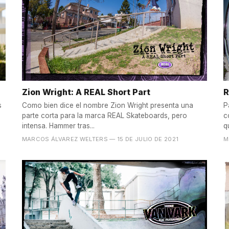
Zion Wright: A REAL Short Part
R
s
Como bien dice el nombre Zion Wright presenta una
P
parte corta para la marca REAL Skateboards, pero
c
intensa. Hammer tras...
q
MARCOS ÁLVAREZ WELTERS
— 15 DE JULIO DE 2021
M