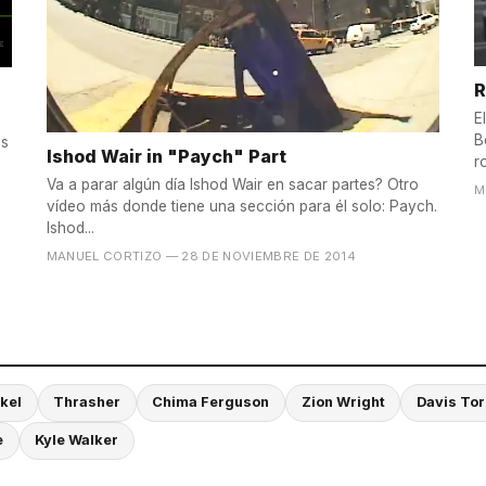
R
E
B
ás
Ishod Wair in "Paych" Part
r
Va a parar algún día Ishod Wair en sacar partes? Otro
M
vídeo más donde tiene una sección para él solo: Paych.
Ishod...
MANUEL CORTIZO
— 28 DE NOVIEMBRE DE 2014
kel
Thrasher
Chima Ferguson
Zion Wright
Davis To
e
Kyle Walker