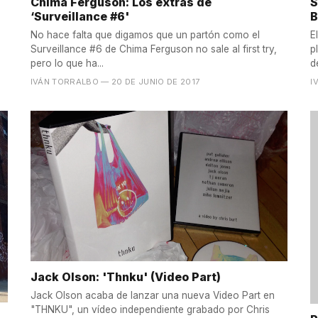
Chima Ferguson: Los extras de
S
‘Surveillance #6'
B
No hace falta que digamos que un partón como el
E
Surveillance #6 de Chima Ferguson no sale al first try,
p
pero lo que ha...
d
IVÁN TORRALBO
— 20 DE JUNIO DE 2017
I
Jack Olson: 'Thnku' (Video Part)
Jack Olson acaba de lanzar una nueva Video Part en
"THNKU", un vídeo independiente grabado por Chris