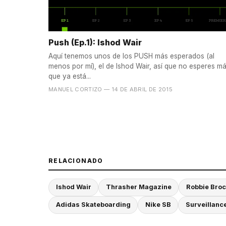
Push (Ep.1): Ishod Wair
Aquí tenemos unos de los PUSH más esperados (al
menos por mí), el de Ishod Wair, así que no esperes m
que ya está...
MANUEL CORTIZO
— 14 DE ABRIL DE 2015
RELACIONADO
Ishod Wair
Thrasher Magazine
Robbie Broc
Adidas Skateboarding
Nike SB
Surveillanc