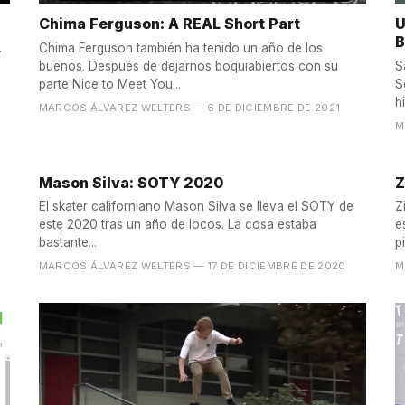
Chima Ferguson: A REAL Short Part
U
B
.
Chima Ferguson también ha tenido un año de los
buenos. Después de dejarnos boquiabiertos con su
S
parte Nice to Meet You...
S
hi
MARCOS ÁLVAREZ WELTERS
— 6 DE DICIEMBRE DE 2021
M
Mason Silva: SOTY 2020
Z
El skater californiano Mason Silva se lleva el SOTY de
Z
este 2020 tras un año de locos. La cosa estaba
e
bastante...
p
MARCOS ÁLVAREZ WELTERS
— 17 DE DICIEMBRE DE 2020
M