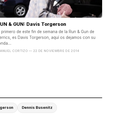
UN & GUN: Davis Torgerson
l primero de este fin de semana de la Run & Gun de
errics, es Davis Torgerson, aquí os dejamos con su
onda....
ANUEL CORTIZO
— 22 DE NOVIEMBRE DE 2014
rgerson
Dennis Busenitz