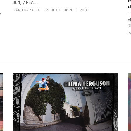
R
Burt, y REAL...
d
IVÁN TORRALBO
— 21 DE OCTUBRE DE 2016
e
U
e
R
I