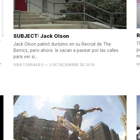
R
SUBJECT: Jack Olson
1
Jack Olson patinó durísimo en su Recruit de The
p
Berrics, pero ahora le sacan a pasear por las calles
m
para ver si...
,
M
IVÁN TORRALBO
— 3 DE DICIEMBRE DE 2015