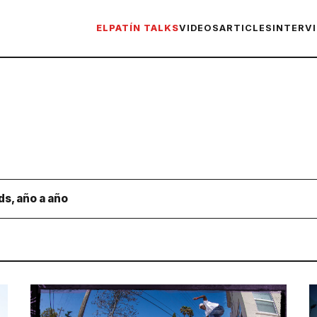
ELPATÍN TALKS
VIDEOS
ARTICLES
INTERV
ds, año a año