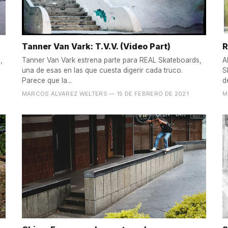
Tanner Van Vark: T.V.V. (Video Part)
R
,
Tanner Van Vark estrena parte para REAL Skateboards,
A
una de esas en las que cuesta digerir cada truco.
S
Parece que la...
d
MARCOS ÁLVAREZ WELTERS
— 15 DE FEBRERO DE 2021
M