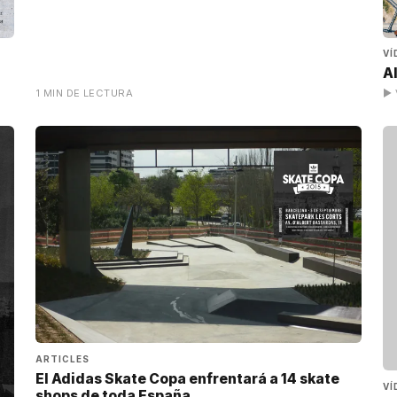
VÍ
A
1 MIN DE LECTURA
▶ 
ARTICLES
El Adidas Skate Copa enfrentará a 14 skate
VÍ
shops de toda España