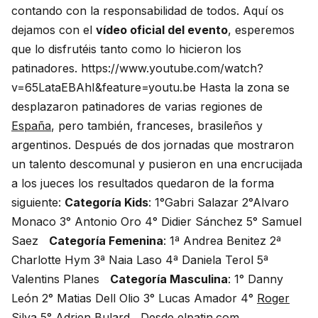
contando con la responsabilidad de todos. Aquí os
dejamos con el
vídeo oficial del evento
, esperemos
que lo disfrutéis tanto como lo hicieron los
patinadores. https://www.youtube.com/watch?
v=65LataEBAhI&feature=youtu.be Hasta la zona se
desplazaron patinadores de varias regiones de
España
, pero también, franceses, brasileños y
argentinos. Después de dos jornadas que mostraron
un talento descomunal y pusieron en una encrucijada
a los jueces los resultados quedaron de la forma
siguiente:
Categoría Kids
: 1°Gabri Salazar 2°Alvaro
Monaco 3° Antonio Oro 4° Didier Sánchez 5° Samuel
Saez
Categoría Femenina
: 1ª Andrea Benitez 2ª
Charlotte Hym 3ª Naia Laso 4ª Daniela Terol 5ª
Valentins Planes
Categoría Masculina
: 1° Danny
León 2° Matias Dell Olio 3° Lucas Amador 4°
Roger
Silva
5°
Adrien Bulard
Desde
elpatin.com