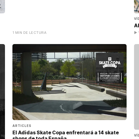
VÍ
A
1 MIN DE LECTURA
▶ 
ARTICLES
El Adidas Skate Copa enfrentará a 14 skate
VÍ
shops de toda España