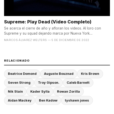
Supreme: Play Dead (Video Completo)
Se acerca el cierre de año y afloran los videos. Al loro con
Supreme y su squad dejando marca por Nueva York....
MARCOS ÁLVAREZ WELTERS
— 5 DE DICIEMBRE DE 2022
RELACIONADO
Beatrice Domond
Auguste Bouznad
Kris Brown
Seven Strong
Troy Gipson.
Caleb Barnett
Nik Stain
Kader Sylla
Rowan Zorilla
Aidan Mackey
Ben Kadow
tyshawn jones