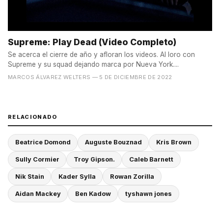
Supreme: Play Dead (Video Completo)
Se acerca el cierre de año y afloran los videos. Al loro con
Supreme y su squad dejando marca por Nueva York....
MARCOS ÁLVAREZ WELTERS
— 5 DE DICIEMBRE DE 2022
RELACIONADO
Beatrice Domond
Auguste Bouznad
Kris Brown
Sully Cormier
Troy Gipson.
Caleb Barnett
Nik Stain
Kader Sylla
Rowan Zorilla
Aidan Mackey
Ben Kadow
tyshawn jones