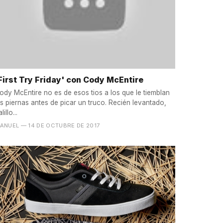
First Try Friday' con Cody McEntire
ody McEntire no es de esos tios a los que le tiemblan
as piernas antes de picar un truco. Recién levantado,
lillo...
ANUEL
— 14 DE OCTUBRE DE 2017