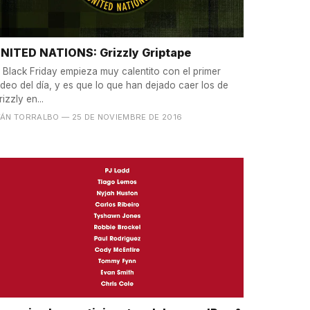
NITED NATIONS: Grizzly Griptape
l Black Friday empieza muy calentito con el primer
ídeo del día, y es que lo que han dejado caer los de
rizzly en...
VÁN TORRALBO
— 25 DE NOVIEMBRE DE 2016