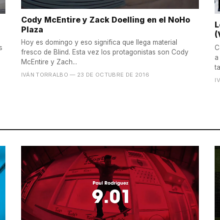
Cody McEntire y Zack Doelling en el NoHo
L
Plaza
(
Hoy es domingo y eso significa que llega material
s
C
fresco de Blind. Esta vez los protagonistas son Cody
a
McEntire y Zach...
t
IVÁN TORRALBO
— 23 DE OCTUBRE DE 2016
I