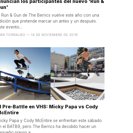
nuncian los participantes del nuevo 'Run &
un'
l Run & Gun de The Berrics vuelve este año con una
dición que pretende marcar un antes y un después.
ste evento...
VÁN TORRALBO
— 14 DE NOVIEMBRE DE 2016
l Pre-Battle en VHS: Micky Papa vs Cody
cEntire
icky Papa y Cody McEntire se enfrentan este sábado
n el BATB9, pero The Berrics ha decidido hacer un
equeño previo a...