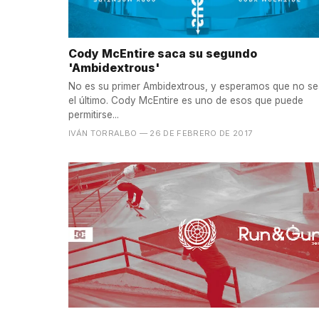
Cody McEntire saca su segundo
'Ambidextrous'
No es su primer Ambidextrous, y esperamos que no s
el último. Cody McEntire es uno de esos que puede
permitirse...
IVÁN TORRALBO
— 26 DE FEBRERO DE 2017