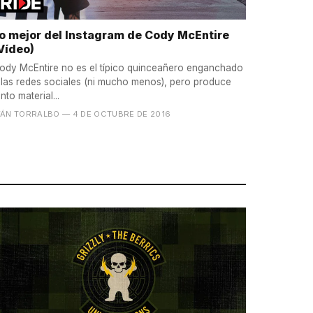
o mejor del Instagram de Cody McEntire
Vídeo)
ody McEntire no es el típico quinceañero enganchado
 las redes sociales (ni mucho menos), pero produce
anto material...
VÁN TORRALBO
— 4 DE OCTUBRE DE 2016