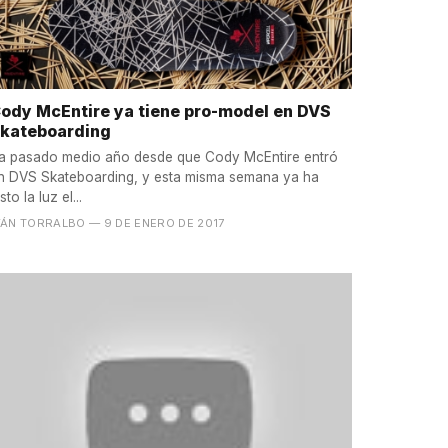
ody McEntire ya tiene pro-model en DVS
kateboarding
a pasado medio año desde que Cody McEntire entró
n DVS Skateboarding, y esta misma semana ya ha
sto la luz el...
VÁN TORRALBO
— 9 DE ENERO DE 2017