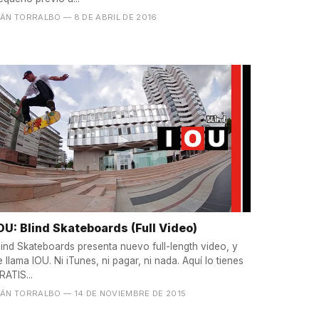
VÁN TORRALBO
— 8 DE ABRIL DE 2016
OU: Blind Skateboards (Full Video)
lind Skateboards presenta nuevo full-length video, y
e llama IOU. Ni iTunes, ni pagar, ni nada. Aquí lo tienes
RATIS...
VÁN TORRALBO
— 14 DE NOVIEMBRE DE 2015