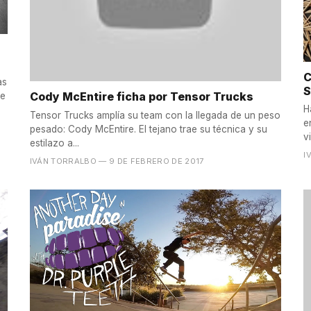
C
as
S
Cody McEntire ficha por Tensor Trucks
ue
H
Tensor Trucks amplía su team con la llegada de un peso
e
pesado: Cody McEntire. El tejano trae su técnica y su
vi
estilazo a...
I
IVÁN TORRALBO
— 9 DE FEBRERO DE 2017