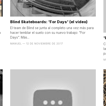
Blind Skateboards: 'For Days' (el vídeo)
El team de Blind se junta al completo una vez más para
a
hacer temblar el suelo con su nuevo trabajo: "For
'
Days". Más...
MANUEL
— 12 DE NOVIEMBRE DE 2017
C
l
pa
M