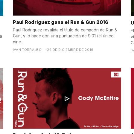
Paul Rodriguez gana el Run & Gun 2016
U
Paul Rodriguez revalida el título de campeón de Run &
E
Gun, y lo hace con una puntuación de 9.01 (el único
ea
v
nine...
G
IVÁN TORRALBO
— 24 DE DICIEMBRE DE 2016
I