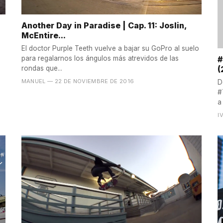
Another Day in Paradise | Cap. 11: Joslin,
McEntire...
El doctor Purple Teeth vuelve a bajar su GoPro al suelo
#
para regalarnos los ángulos más atrevidos de las
(
rondas que...
MANUEL
— 22 DE NOVIEMBRE DE 2016
D
#
a
I