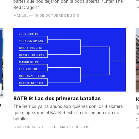
partes que nos dejaron con la boca abierta: "Enter The
Red Dragon"...
I
MANUEL
— 19 DE OCTUBRE DE 2016
BATB 9: Las dos primeras batallas
I
n
The Berrics ya ha anunciado quiénes son los 4 skaters
B
que empezarán el BATB 9 este fin de semana con dos
s
batallas....
G
IVÁN TORRALBO
— 18 DE MARZO DE 2016
I