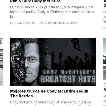
Run & Gun: Cody McEntire
A
G
El Run & Gun de 2016 ya está aquí, y lo inaugura el del
tejano del palillo. Cody McEntire abre el campeonato a
E
lo...
e
E
MANUEL CORTIZO
— 19 DE NOVIEMBRE DE 2016
I
E
M
Mejores trucos de Cody McEntire según
The Berrics
M
e
Cody McEntire ha lanzado en el último año un par de
p