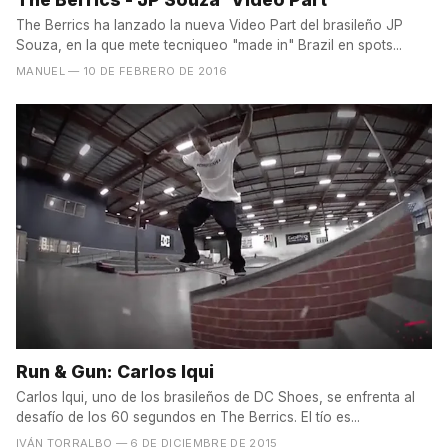
The Berrics ha lanzado la nueva Video Part del brasileño JP
Souza, en la que mete tecniqueo "made in" Brazil en spots...
MANUEL
— 10 DE FEBRERO DE 2016
Run & Gun: Carlos Iqui
Carlos Iqui, uno de los brasileños de DC Shoes, se enfrenta al
desafío de los 60 segundos en The Berrics. El tío es...
IVÁN TORRALBO
— 6 DE DICIEMBRE DE 2015