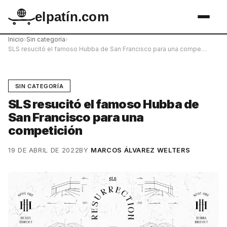
elpatín.com
Inicio
›
Sin categoría
›
SLS resucitó el famoso Hubba de San Francisco para una compe…
SIN CATEGORÍA
SLS resucitó el famoso Hubba de
San Francisco para una
competición
19 DE ABRIL DE 2022
BY
MARCOS ÁLVAREZ WELTERS